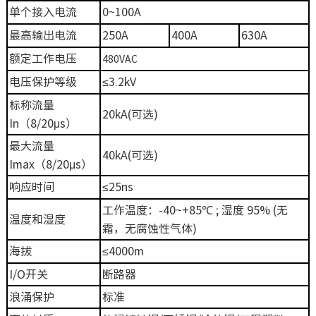
单个接入电流
0~100A
最高输出电流
250A
400A
630A
额定工作电压
480VAC
电压保护等级
≤3.2kV
标称流量
20kA(可选)
In（8/20μs）
最大流量
40kA(可选)
Imax（8/20μs）
响应时间
≤25ns
工作温度：-40~+85℃ ; 湿度 95% (无
温度和湿度
霜，无腐蚀性气体)
海拔
≤4000m
I/O开关
断路器
浪涌保护
标准